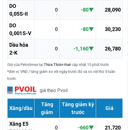
DO
0
-80
▼
28,090
0,05S-II
DO
0
-80
▼
30,230
0,001S-V
Dầu hỏa
0
-1,160
▼
26,780
2-K
Giá của Petrolimex tại
Thừa Thiên Huế
cập nhật
15 phút trước
*đơn vị: VND / tăng giảm so với ngày trước đó và so với thứ 5 tuần
trước
giá theo Pvoil
Tăng
Tăng giảm kỳ
Xăng/dầu
Giá
giảm
trước
Xăng E5
0
-660
▼
21,720