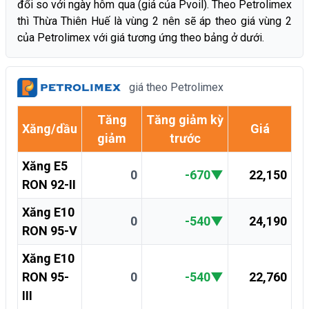
đổi so với ngày hôm qua (giá của Pvoil). Theo Petrolimex
thì Thừa Thiên Huế là vùng 2 nên sẽ áp theo giá vùng 2
của Petrolimex với giá tương ứng theo bảng ở dưới.
giá theo Petrolimex
Tăng
Tăng giảm kỳ
Xăng/dầu
Giá
giảm
trước
Xăng E5
0
-670
▼
22,150
RON 92-II
Xăng E10
0
-540
▼
24,190
RON 95-V
Xăng E10
RON 95-
0
-540
▼
22,760
III