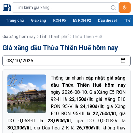
Trang chủ
Giá xăng
RON 95
E5 RON 92
Dầu diesel
Thế g
Giá xăng hôm nay
Tỉnh Thành phố
Thừa Thiên Huế
Giá xăng dầu Thừa Thiên Huế hôm nay
Thông tin nhanh
cập nhật giá xăng
dầu Thừa Thiên Huế hôm nay
ngày 2026-08-10. Giá Xăng E5 RON
92-II là
22,150đ/lít
, giá Xăng E10
RON 95-V là
24,190đ/lít
, giá Xăng
E10 RON 95-III là
22,760đ/lít
, giá
DO 0,05S-II là
28,090đ/lít
, giá DO 0,001S-V là
30,230đ/lít
, giá Dầu hỏa 2-K là
26,780đ/lít
, không thay