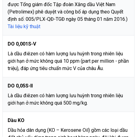
được Tổng giám đốc Tập đoàn Xăng dầu Việt Nam
(Petrolimex) phê duyệt và công bố áp dụng theo Quyết
định số: 005/PLX-QĐ-TGĐ ngày 05 tháng 01 năm 2016.)
Tài liệu kỹ thuật
DO 0,001S-V
Là dầu điêzen có hàm lượng lưu huỳnh trong nhiên liệu
giới hạn ở mức không quá 10 ppm (part per million - phần
triệu), đáp ứng tiêu chuẩn mức V của châu Âu.
DO 0,05S-II
Là dầu điêzen có hàm lượng lưu huỳnh trong nhiên liệu
giới hạn ở mức không quá 500 mg/kg.
Dầu KO
Dầu hỏa dân dụng (KO – Kerosene Oil) gồm các loại dầu