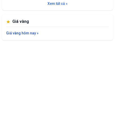
Xem tất cả »
Giá vàng
Giá vàng hôm nay »
Giới thiệu
Liên hệ
Chính sách bảo mật
© 2022 giaxanghomnay.com | ghi rõ nguồn giaxanghomnay.com khi
đăng tải lại nội dung