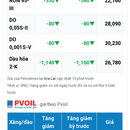
RON 95-
-530
▼
-540
▼
22,760
III
DO
-80
▼
-80
▼
28,090
0,05S-II
DO
-80
▼
-80
▼
30,230
0,001S-V
Dầu hỏa
-1,140
▼
-1,160
▼
26,780
2-K
Giá của Petrolimex tại
Gia Lai
cập nhật
15 phút trước
*đơn vị: VND / tăng giảm so với ngày trước đó và so với thứ 5 tuần
trước
giá theo Pvoil
Tăng
Tăng giảm
Xăng/dầu
Giá
giảm
kỳ trước