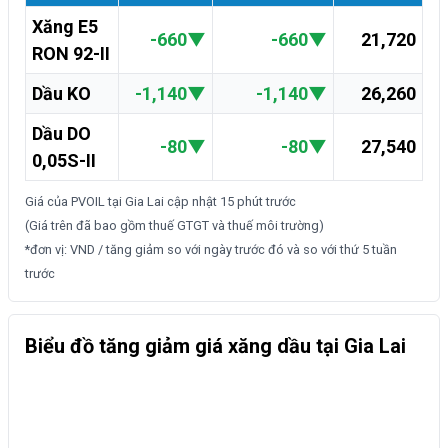
Xăng E5
-660
▼
-660
▼
21,720
RON 92-II
Dầu KO
-1,140
▼
-1,140
▼
26,260
Dầu DO
-80
▼
-80
▼
27,540
0,05S-II
Giá của PVOIL tại Gia Lai cập nhật
15 phút trước
(Giá trên đã bao gồm thuế GTGT và thuế môi trường)
*đơn vị: VND / tăng giảm so với ngày trước đó và so với thứ 5 tuần
trước
Biểu đồ tăng giảm giá xăng dầu tại Gia Lai