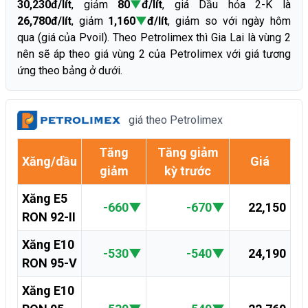
30,230đ/lít
, giảm
80
▼
đ/lít
, giá Dầu hỏa 2-K là
26,780đ/lít
, giảm
1,160
▼
đ/lít
, giảm so với ngày hôm
qua (giá của Pvoil). Theo Petrolimex thì Gia Lai là vùng 2
nên sẽ áp theo giá vùng 2 của Petrolimex với giá tương
ứng theo bảng ở dưới.
giá theo Petrolimex
Tăng
Tăng giảm
Xăng/dầu
Giá
giảm
kỳ trước
Xăng E5
-660
▼
-670
▼
22,150
RON 92-II
Xăng E10
-530
▼
-540
▼
24,190
RON 95-V
Xăng E10