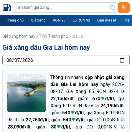
Trang chủ
Giá xăng
RON 95
E5 RON 92
Dầu diesel
Thế g
Giá xăng hôm nay
Tỉnh Thành phố
Gia Lai
Giá xăng dầu Gia Lai hôm nay
Thông tin nhanh
cập nhật giá xăng
dầu Gia Lai hôm nay
ngày 2026-
08-07. Giá Xăng E5 RON 92-II là
22,150đ/lít
, giảm
670
▼
đ/lít
, giá
Xăng E10 RON 95-V là
24,190đ/lít
,
giảm
540
▼
đ/lít
, giá Xăng E10 RON
95-III là
22,760đ/lít
, giảm
540
▼
đ/lít
, giá DO 0,05S-II là
28,090đ/lít
, giảm
80
▼
đ/lít
, giá DO 0,001S-V là