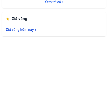
Xem tất cả »
Giá vàng
Giá vàng hôm nay »
Giới thiệu
Liên hệ
Chính sách bảo mật
© 2022 giaxanghomnay.com | ghi rõ nguồn giaxanghomnay.com khi
đăng tải lại nội dung