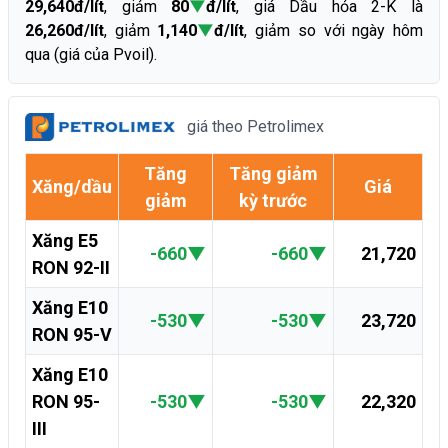
29,640đ/lít
, giảm
80
▼
đ/lít
, giá Dầu hỏa 2-K là
26,260đ/lít
, giảm
1,140
▼
đ/lít
, giảm so với ngày hôm
qua (giá của Pvoil).
giá theo Petrolimex
Tăng
Tăng giảm
Xăng/dầu
Giá
giảm
kỳ trước
Xăng E5
-660
▼
-660
▼
21,720
RON 92-II
Xăng E10
-530
▼
-530
▼
23,720
RON 95-V
Xăng E10
RON 95-
-530
▼
-530
▼
22,320
III