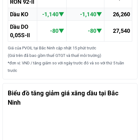
RON 92-II
Dầu KO
-1,140
▼
-1,140
▼
26,260
Dầu DO
-80
▼
-80
▼
27,540
0,05S-II
Giá của PVOIL tại Bắc Ninh cập nhật
15 phút trước
(Giá trên đã bao gồm thuế GTGT và thuế môi trường)
*đơn vị: VND / tăng giảm so với ngày trước đó và so với thứ 5 tuần
trước
Biểu đồ tăng giảm giá xăng dầu tại Bắc
Ninh