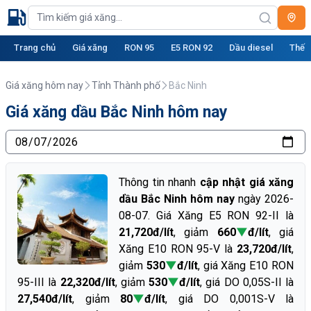
Trang chủ
Giá xăng
RON 95
E5 RON 92
Dầu diesel
Thế g
Giá xăng hôm nay
Tỉnh Thành phố
Bắc Ninh
Giá xăng dầu Bắc Ninh hôm nay
Thông tin nhanh
cập nhật giá xăng
dầu Bắc Ninh hôm nay
ngày 2026-
08-07. Giá Xăng E5 RON 92-II là
21,720đ/lít
, giảm
660
▼
đ/lít
, giá
Xăng E10 RON 95-V là
23,720đ/lít
,
giảm
530
▼
đ/lít
, giá Xăng E10 RON
95-III là
22,320đ/lít
, giảm
530
▼
đ/lít
, giá DO 0,05S-II là
27,540đ/lít
, giảm
80
▼
đ/lít
, giá DO 0,001S-V là