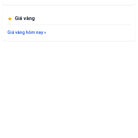
Giá vàng
Giá vàng hôm nay »
Giới thiệu
Liên hệ
Chính sách bảo mật
© 2022 giaxanghomnay.com | ghi rõ nguồn giaxanghomnay.com khi
đăng tải lại nội dung