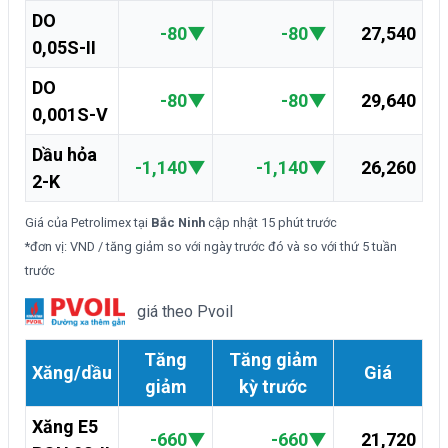
DO
-80
▼
-80
▼
27,540
0,05S-II
DO
-80
▼
-80
▼
29,640
0,001S-V
Dầu hỏa
-1,140
▼
-1,140
▼
26,260
2-K
Giá của Petrolimex tại
Bắc Ninh
cập nhật
15 phút trước
*đơn vị: VND / tăng giảm so với ngày trước đó và so với thứ 5 tuần
trước
giá theo Pvoil
Tăng
Tăng giảm
Xăng/dầu
Giá
giảm
kỳ trước
Xăng E5
-660
▼
-660
▼
21,720